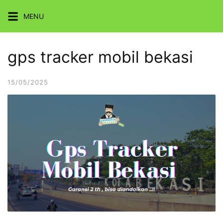
Skip
MENU
to
content
gps tracker mobil bekasi
15/05/2025