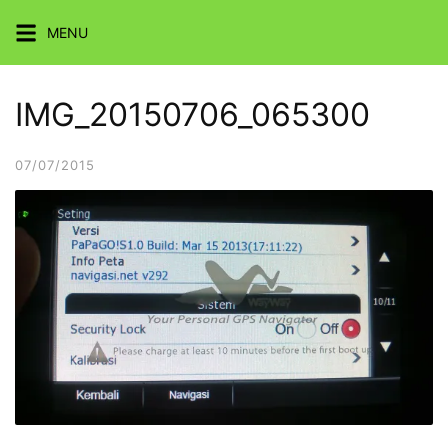
Skip
MENU
to
content
IMG_20150706_065300
07/07/2015