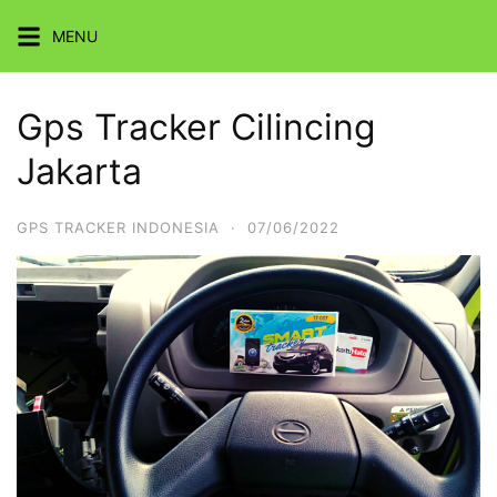
Skip
MENU
to
content
Gps Tracker Cilincing
Jakarta
GPS TRACKER INDONESIA
·
07/06/2022