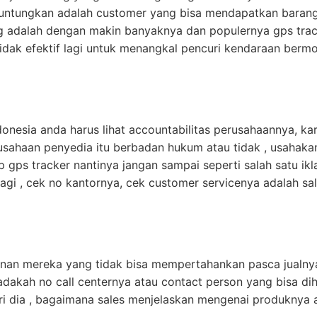
iuntungkan adalah customer yang bisa mendapatkan barang
g adalah dengan makin banyaknya dan populernya gps tra
dak efektif lagi untuk menangkal pencuri kendaraan bermot
onesia anda harus lihat accountabilitas perusahaannya, kar
usahaan penyedia itu berbadan hukum atau tidak , usahaka
gps tracker nantinya jangan sampai seperti salah satu iklan
lagi , cek no kantornya, cek customer servicenya adalah sa
yanan mereka yang tidak bisa mempertahankan pasca jualnya
adakah no call centernya atau contact person yang bisa dih
ri dia , bagaimana sales menjelaskan mengenai produknya