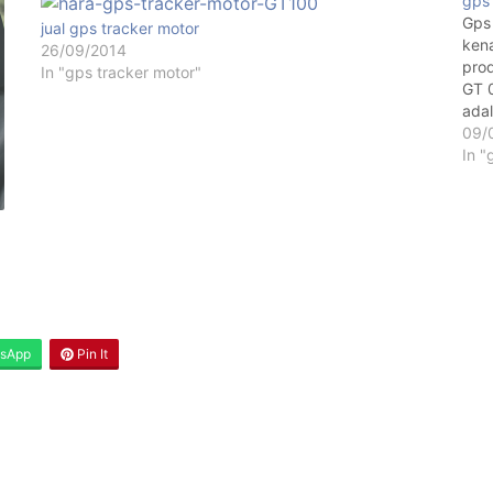
gps 
Gps 
jual gps tracker motor
kena
26/09/2014
prod
In "gps tracker motor"
GT 0
adal
tai
09/
In "
sApp
Pin It