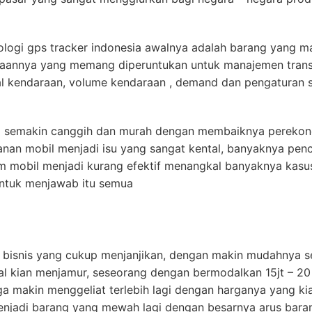
knologi gps tracker indonesia awalnya adalah barang yang 
unaannya yang memang diperuntukan untuk manajemen trans
l kendaraan, volume kendaraan , demand dan pengaturan 
i semakin canggih dan murah dengan membaiknya perekon
nan mobil menjadi isu yang sangat kental, banyaknya pe
obil menjadi kurang efektif menangkal banyaknya kasus p
untuk menjawab itu semua
ah bisnis yang cukup menjanjikan, dengan makin mudahnya 
 kian menjamur, seseorang dengan bermodalkan 15jt – 20 j
ga makin menggeliat terlebih lagi dengan harganya yang k
menjadi barang yang mewah lagi dengan besarnya arus bara