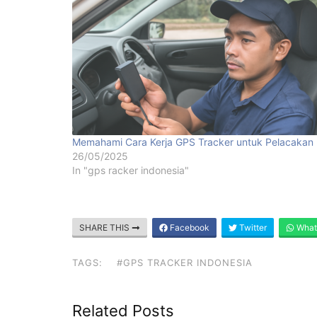
Memahami Cara Kerja GPS Tracker untuk Pelacakan
26/05/2025
In "gps racker indonesia"
SHARE THIS
Facebook
Twitter
What
TAGS:
#GPS TRACKER INDONESIA
Related Posts