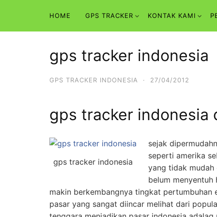
Skip
HOME
GPS TRACKER
KONTAK KAMI
P
to
content
gps tracker indonesia
GPS TRACKER INDONESIA
·
27/04/2012
gps tracker indonesi
sejak dipermudahn
seperti amerika se
gps tracker indonesia
yang tidak mudah 
belum menyentuh h
makin berkembangnya tingkat pertumbuhan ek
pasar yang sangat diincar melihat dari popu
tenggara menjadikan pasar indonesia adalag