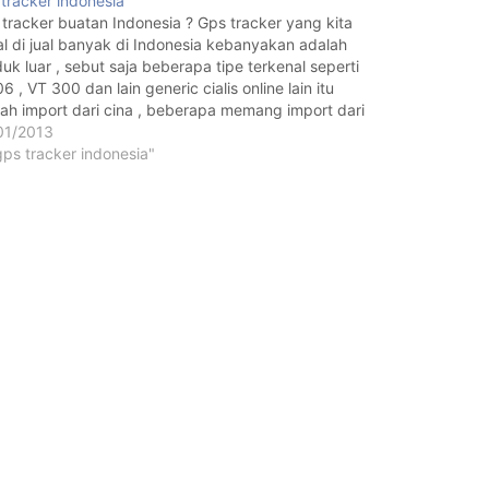
tracker indonesia
tracker buatan Indonesia ? Gps tracker yang kita
l di jual banyak di Indonesia kebanyakan adalah
uk luar , sebut saja beberapa tipe terkenal seperti
6 , VT 300 dan lain generic cialis online lain itu
ah import dari cina , beberapa memang import dari
wan, hongkong atau…
01/2013
gps tracker indonesia"