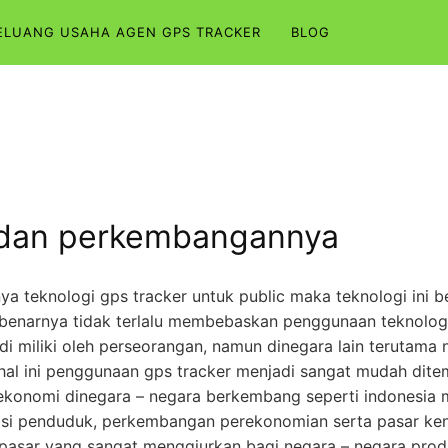
ELUANG USAHA AGEN GPS TRACKER
BLOG
a dan perkembangannya
ya teknologi gps tracker untuk public maka teknologi ini
benarnya tidak terlalu membebaskan penggunaan teknologi 
di miliki oleh perseorangan, namun dinegara lain terutam
al ini penggunaan gps tracker menjadi sangat mudah dite
onomi dinegara – negara berkembang seperti indonesia m
lasi penduduk, perkembangan perekonomian serta pasar ken
 pasar yang sangat menggiurkan bagi negara – negara prod