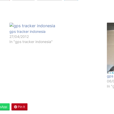
gps tracker indonesia
27/04/2012
In "gps tracker indonesia"
gps 
06/
In "
sApp
Pin It