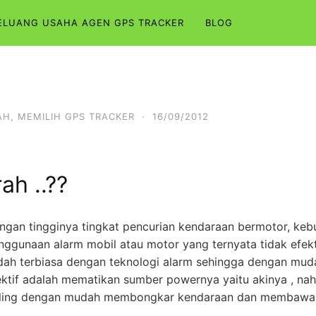
ELUANG USAHA AGEN GPS TRACKER
BLOG
AH
,
MEMILIH GPS TRACKER
·
16/09/2012
ah ..??
ngan tingginya tingkat pencurian kendaraan bermotor, kebu
nggunaan alarm mobil atau motor yang ternyata tidak efek
dah terbiasa dengan teknologi alarm sehingga dengan muda
ektif adalah mematikan sumber powernya yaitu akinya , nah
maling dengan mudah membongkar kendaraan dan membawa 