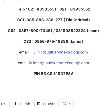
Telp : 021-83935551 ; 021 – 83935552
CS1 :
085-888-288-277 ( Dini Indriani)
CS2 : 0857-800-73451 / 081808822324 (Iman)
CS3 : 0856-975-19388 (Luhur)
email 1:
Dini@budikaryateknologi.com
email 2:
iman@budikaryateknologi.com
PIN BB CS
318D7E8A
erest
Tumblr
LinkedIn
X