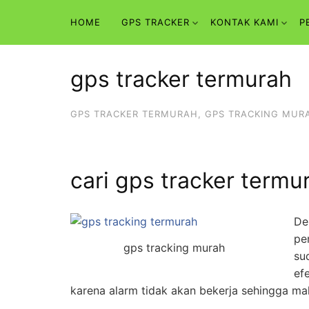
Skip
HOME
GPS TRACKER
KONTAK KAMI
P
to
content
gps tracker termurah
GPS TRACKER TERMURAH
,
GPS TRACKING MUR
cari gps tracker termur
De
pe
gps tracking murah
su
ef
karena alarm tidak akan bekerja sehingga 