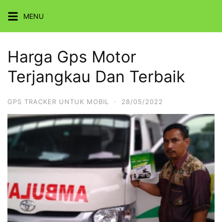
Skip
MENU
to
content
Harga Gps Motor
Terjangkau Dan Terbaik
GPS TRACKER UNTUK MOBIL
·
28/05/2022