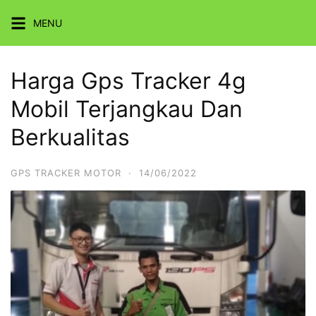
Skip
MENU
to
content
Harga Gps Tracker 4g
Mobil Terjangkau Dan
Berkualitas
GPS TRACKER MOTOR
·
14/06/2022