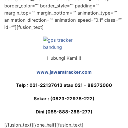
border_color=”” border_style=”” padding=””
margin_top=”” margin_bottom=”” animation_type=””
animation_direction=”” animation_speed=”0.1″ class=””
id=””][fusion_text]
Hubungi Kami !!
www.jawaratracker.com
Telp :
021-22137613 atau 021 – 88372060
Sekar : (0823-22978-222)
Dini (085-888-288-277)
[/fusion_text][/one_half][fusion_text]