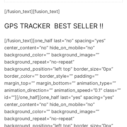
[/fusion_text][fusion_text]
GPS TRACKER BEST SELLER !!
[/fusion_text][one_half last=”no” spacing=”yes”
center_content=”no” hide_on_mobile=”no”
background_color=”” background_image=””
background_repeat=”no-repeat”
background_position=”left top” border_size=”0px”
border_color=”” border_style=”” padding=””
margin_top=”” margin_bottom=”” animation_type=””
animation_direction=”” animation_speed=”0.1″ class=””
id=””]
[/one_half][one_half last=”yes” spacing=”yes”
center_content=”no” hide_on_mobile=”no”
background_color=”” background_image=””
background_repeat=”no-repeat”
background_position=”left top” border_size=”0px”