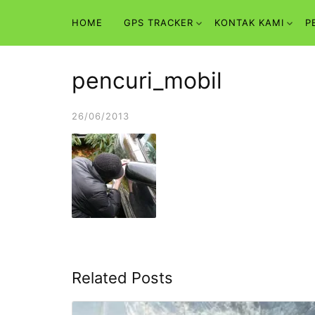
Skip
HOME
GPS TRACKER
KONTAK KAMI
P
to
content
pencuri_mobil
26/06/2013
Related Posts