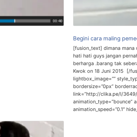
Begini cara maling peme
[fusion_text] dimana mana 
hati hati guys jangan pern
berharga .barang tak sebe
Kwok on 18 Juni 2015 [/fus
lightbox_image=”” style_t
bordersize=”0px” borderrad
link=”http://clika.pe/l/364
animation_type=”bounce” a
animation_speed=”0.1″ hid