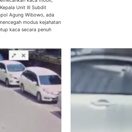
epala Unit III Subdit
pol Agung Wibowo‎, ada
k mencegah modus kejahatan
utup kaca secara penuh