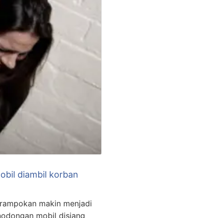
bil diambil korban
 perampokan makin menjadi
enodongan mobil disiang