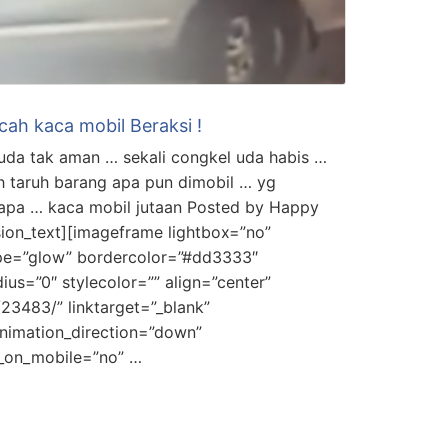
cah kaca mobil Beraksi !
uda tak aman … sekali congkel uda habis …
ah taruh barang apa pun dimobil … yg
rapa … kaca mobil jutaan Posted by Happy
ion_text][imageframe lightbox=”no”
ype=”glow” bordercolor=”#dd3333″
ius=”0″ stylecolor=”” align=”center”
9/23483/” linktarget=”_blank”
nimation_direction=”down”
e_on_mobile=”no” …