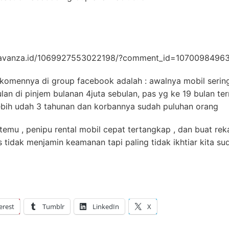
s/avanza.id/1069927553022198/?comment_id=10700984963
komennya di group facebook adalah : awalnya mobil serin
ulan di pinjem bulanan 4juta sebulan, pas yg ke 19 bulan t
ebih udah 3 tahunan dan korbannya sudah puluhan orang
u , penipu rental mobil cepat tertangkap , dan buat reka
 tidak menjamin keamanan tapi paling tidak ikhtiar kita sud
erest
Tumblr
LinkedIn
X