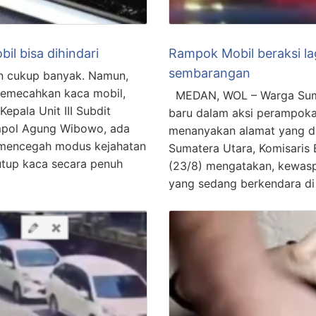
il bisa dihindari
Rampok Mobil beraksi la
sembarangan
an cukup banyak. Namun,
memecahkan kaca mobil,
MEDAN, WOL – Warga Suma
epala Unit III Subdit
baru dalam aksi perampoka
pol Agung Wibowo‎, ada
menanyakan alamat yang di
k mencegah modus kejahatan
Sumatera Utara, Komisaris B
utup kaca secara penuh
(23/8) mengatakan, kewasp
yang sedang berkendara di 