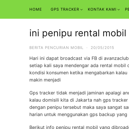
Skip
HOME
GPS TRACKER
KONTAK KAMI
P
to
content
ini penipu rental mobil
BERITA PENCURIAN MOBIL
·
20/05/2015
Hari ini dapat broadcast via FB di avanzacl
setiap kali saya mendengar ada rental mobi
kondisi konsumen ketika mengabarkan kalau 
makin menjadi
Gps tracker tidak menjadi jaminan apalagi a
kalau domisili kita di Jakarta nah gps tracke
dengan penipu tersebut maka saya sangat sa
harian untuk menggunakan gps backup yang di
Berikut info penipu rental mobil yang dibroa