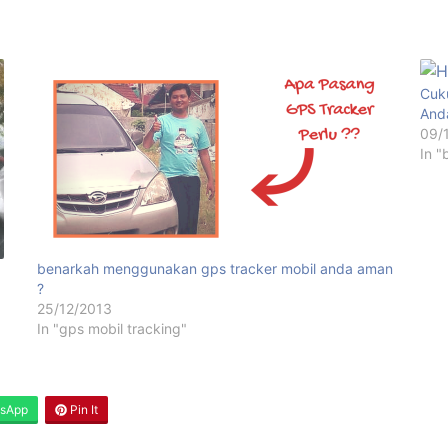
Cuk
And
09/
In "
benarkah menggunakan gps tracker mobil anda aman
?
25/12/2013
In "gps mobil tracking"
sApp
Pin It