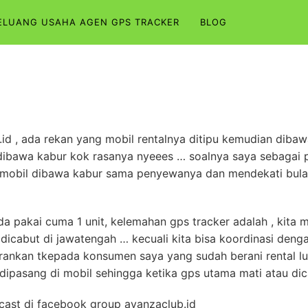
ELUANG USAHA AGEN GPS TRACKER
BLOG
ub.id , ada rekan yang mobil rentalnya ditipu kemudian d
l dibawa kabur kok rasanya nyeees … soalnya saya sebaga
mobil dibawa kabur sama penyewanya dan mendekati bulan 
nda pakai cuma 1 unit, kelemahan gps tracker adalah , kit
r dicabut di jawatengah … kecuali kita bisa koordinasi deng
rankan tkepada konsumen saya yang sudah berani rental l
pasang di mobil sehingga ketika gps utama mati atau dica
dcast di facebook group avanzaclub.id