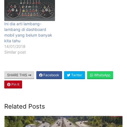
Ini dia arti lambang-
lambang di dashboard
mobil yang belum banyak
kita tahu
14/01/2018
Similar post
SHARE THIS
Facebook
Twitter
WhatsApp
Pin It
Related Posts